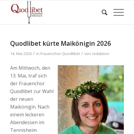
Quodlibet kürte Maikönigin 2026
/
/
14. Mai 2026
in
Frauenchor Quodlibet
von
redaktion
Am Mittwoch, den
13. Mai, traf sich
der Frauenchor
Quodlibet zur Wahl
der neuen
Maikönigin. Nach
einem leckeren
Abendessen im
Tennisheim