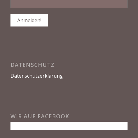
DATENSCHUTZ
Datenschutzerklärung
WIR AUF FACEBOOK