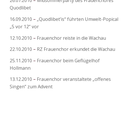
26.07.2010
–
Midsommerparty des Frauenchores
Quodlibet
16.09.2010
–
„Quodlibet’is“ führten Umwelt-Popical
„5 vor 12“ vor
12.10.2010
–
Frauenchor reiste in die Wachau
22.10.2010
–
RZ Frauenchor erkundet die Wachau
25.11.2010
–
Frauenchor beim Geflügelhof
Hollmann
13.12.2010
–
Frauenchor veranstaltete „offenes
Singen“ zum Advent